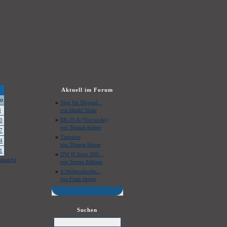
Aktuell im Forum
o
»
Sieg für Doppel...
3
von Harald Nöske
»
RK-O-A (Vorrunde)
0
von Thomas Krüger
7
»
Turniere
4
von Thomas Krüger
1
»
DW II Serie 200...
ansicht
von Torsten Rehbein
»
4.Woltersdorfer...
von Frank Hoppe
Suchen