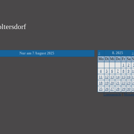
ltersdorf
8. 2025
Nur am 7 August 2025
<
>
Mo
Di
Mi
Do
Fr
Sa
S
1
2
4
5
6
7
8
9
1
11
12
13
14
15
16
1
18
19
20
21
22
23
2
25
26
27
28
29
30
3
|
Listenansicht
Monats