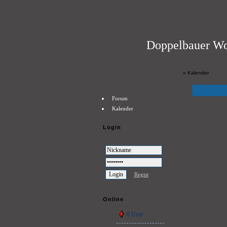
Doppelbauer Wo
»
Kalender
Forum
Kalender
Login
Regist
Online
0 User