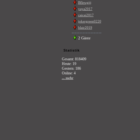
Bflewgjjj
yaya2017
caicai2017
jokergreen0220
blair2019
2 Gäste
Statistik
Gesamt: 818409
Heute: 19
Gestern: 186
Online: 4
... mehr