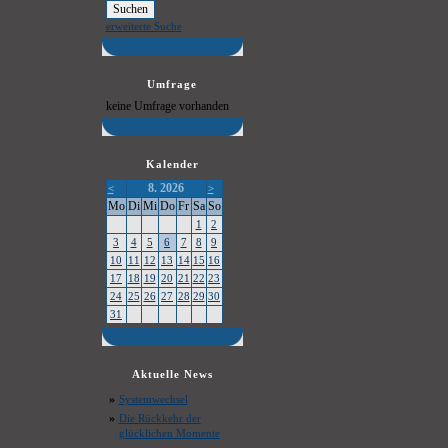
erweiterte Suche
Umfrage
keine Umfrage vorhanden
Kalender
8. 2026
<
>
Mo
Di
Mi
Do
Fr
Sa
So
1
2
3
4
5
6
7
8
9
10
11
12
13
14
15
16
17
18
19
20
21
22
23
24
25
26
27
28
29
30
31
Aktuelle News
»
Systemwechsel
»
Die Rückkehr der
glücklichen Momente