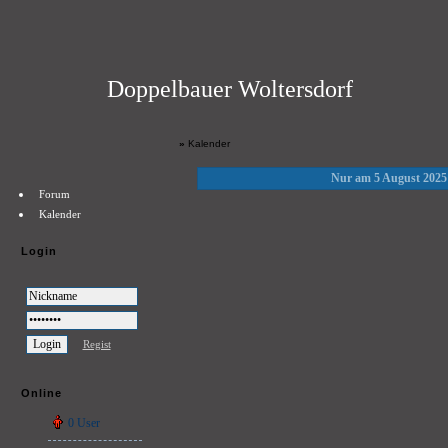
Doppelbauer Woltersdorf
»
Kalender
Nur am 5 August 2025
Forum
Kalender
Login
Regist
Online
0 User