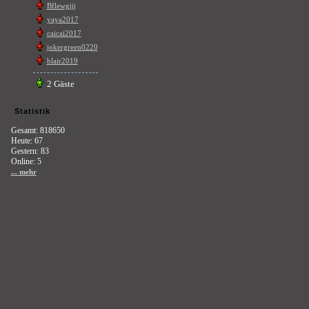
Bflewgjjj
yaya2017
caicai2017
jokergreen0220
blair2019
2 Gäste
Statistik
Gesamt: 818650
Heute: 67
Gestern: 83
Online: 5
... mehr