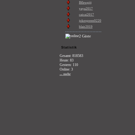
Bflewgjjj
yaya2017
caicai2017
jokergreen0220
blair2019
2 Gäste
Statistik
Gesamt: 818583
Heute: 83
Gestern: 110
Online: 3
... mehr