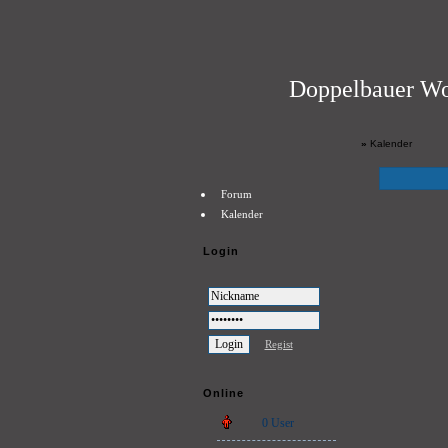
Doppelbauer Wo
»
Kalender
Forum
Kalender
Login
Regist
Online
0 User