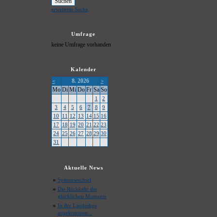
erweiterte Suche
Umfrage
keine Umfrage vorhanden
Kalender
8. 2026
<
>
Mo
Di
Mi
Do
Fr
Sa
So
1
2
3
4
5
6
7
8
9
10
11
12
13
14
15
16
17
18
19
20
21
22
23
24
25
26
27
28
29
30
31
Aktuelle News
»
Systemwechsel
»
Die Rückkehr der
glücklichen Momente
»
In der Landesliga
angekommen...