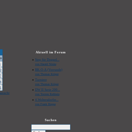
Aktuell im Forum
o
»
Sieg für Doppel...
3
von Harald Nöske
»
RK-O-A (Vorrunde)
0
von Thomas Krüger
7
»
Turniere
4
von Thomas Krüger
1
»
DW II Serie 200...
ansicht
von Torsten Rehbein
»
4.Woltersdorfer...
von Frank Hoppe
Suchen