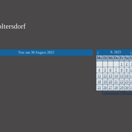
ltersdorf
8. 2025
Nur am 30 August 2025
<
>
Mo
Di
Mi
Do
Fr
Sa
S
1
2
4
5
6
7
8
9
1
11
12
13
14
15
16
1
18
19
20
21
22
23
2
25
26
27
28
29
30
3
|
Listenansicht
Monats