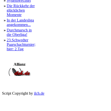
»
Systemwechsel
»
Die Rückkehr der
glücklichen
Momente
»
In der Landesliga
angekommen...
»
Durchmarsch in
die Oberliga!
»
23.Schwedter
Paarschachturnier;
hier: 2.Tag
Allianz
Script Copyright by
ilch.de