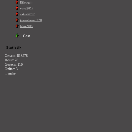
Bflewgjjj
yaya2017
caicai2017
jokergreen0220
blair2019
1 Gast
Statistik
Gesamt: 818578
Heute: 78
Gestern: 110
Online: 3
... mehr