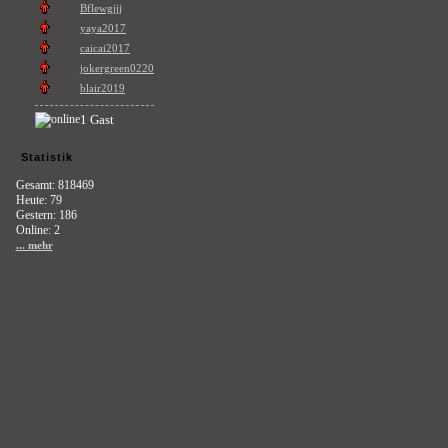
Bflewgjjj
yaya2017
caicai2017
jokergreen0220
blair2019
1 Gast
Statistik
Gesamt: 818469
Heute: 79
Gestern: 186
Online: 2
... mehr