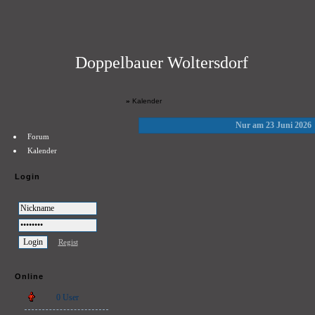
Doppelbauer Woltersdorf
»
Kalender
Nur am 23 Juni 2026
Forum
Kalender
Login
Regist
Online
0 User