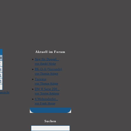
Aktuell im Forum
o
»
Sieg für Doppel...
7
von Harald Nöske
»
RK-O-A (Vorrunde)
4
von Thomas Krüger
1
»
Turniere
8
von Thomas Krüger
»
DW II Serie 200...
ansicht
von Torsten Rehbein
»
4.Woltersdorfer...
von Frank Hoppe
Suchen