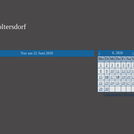
ltersdorf
6. 2026
Nur am 22 Juni 2026
<
>
Mo
Di
Mi
Do
Fr
Sa
S
1
2
3
4
5
6
8
9
10
11
12
13
1
15
16
17
18
19
20
2
22
23
24
25
26
27
2
29
30
|
Listenansicht
Monats