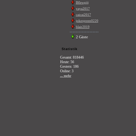
Bflewgjjj
yaya2017
caicai2017
jokergreen0220
blair2019
2 Gäste
Statistik
Gesamt: 818446
Heute: 56
Gestern: 186
Online: 3
... mehr