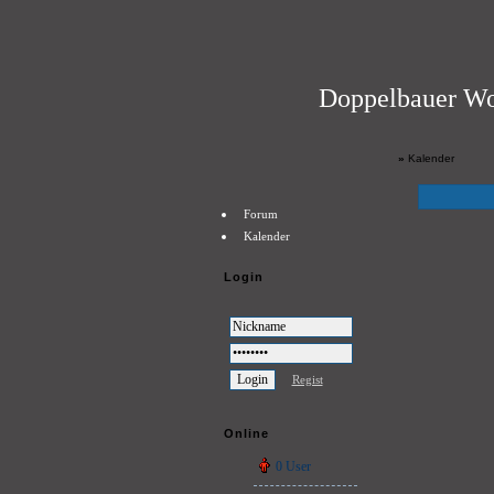
Doppelbauer Wo
»
Kalender
Forum
Kalender
Login
Regist
Online
0 User