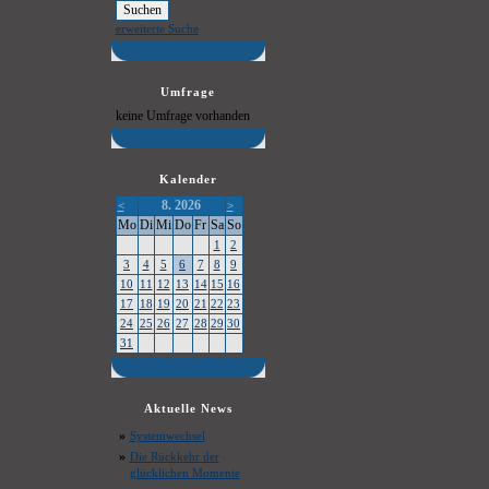
erweiterte Suche
Umfrage
keine Umfrage vorhanden
Kalender
8. 2026
<
>
Mo
Di
Mi
Do
Fr
Sa
So
1
2
3
4
5
6
7
8
9
10
11
12
13
14
15
16
17
18
19
20
21
22
23
24
25
26
27
28
29
30
31
Aktuelle News
»
Systemwechsel
»
Die Rückkehr der
glücklichen Momente