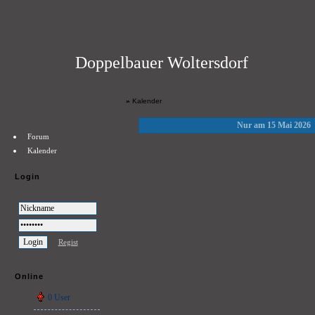
Doppelbauer Woltersdorf
»
Kalender
Nur am 15 Mai 2026
Forum
Kalender
Login
Regist
Online
0 User