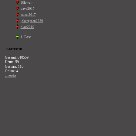
Bflewgjjj
yaya2017
caicai2017
jokergreen0220
blair2019
1 Gast
Statistik
Gesamt: 818559
Heute: 59
Gestern: 110
Online: 4
... mehr