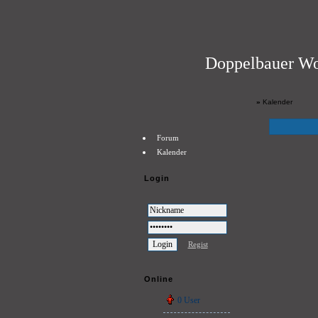
Doppelbauer Wo
»
Kalender
Forum
Kalender
Login
Regist
Online
0 User