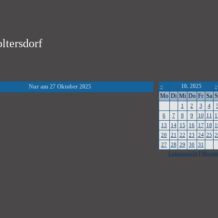
ltersdorf
10. 2025
Nur am 27 Oktober 2025
<
>
Mo
Di
Mi
Do
Fr
Sa
S
1
2
3
4
6
7
8
9
10
11
1
13
14
15
16
17
18
1
20
21
22
23
24
25
2
27
28
29
30
31
|
Listenansicht
Monats