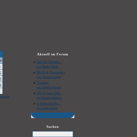
Aktuell im Forum
o
»
Sieg für Doppel...
5
von Harald Nöske
»
RK-O-A (Vorrunde)
2
von Thomas Krüger
9
»
Turniere
6
von Thomas Krüger
»
DW II Serie 200...
ansicht
von Torsten Rehbein
»
4.Woltersdorfer...
von Frank Hoppe
Suchen