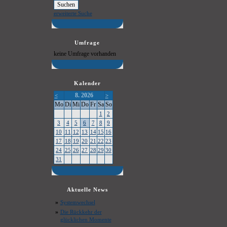
erweiterte Suche
Umfrage
keine Umfrage vorhanden
Kalender
8. 2026
<
>
Mo
Di
Mi
Do
Fr
Sa
So
1
2
3
4
5
6
7
8
9
10
11
12
13
14
15
16
17
18
19
20
21
22
23
24
25
26
27
28
29
30
31
Aktuelle News
»
Systemwechsel
»
Die Rückkehr der
glücklichen Momente