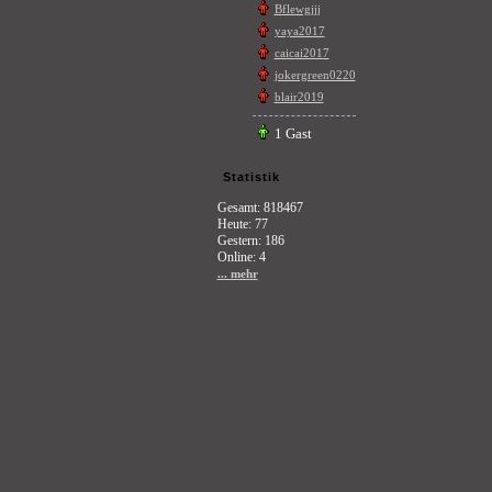
Bflewgjjj
yaya2017
caicai2017
jokergreen0220
blair2019
1 Gast
Statistik
Gesamt: 818467
Heute: 77
Gestern: 186
Online: 4
... mehr