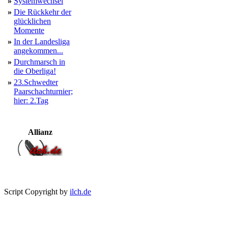
»
Systemwechsel
»
Die Rückkehr der
glücklichen
Momente
»
In der Landesliga
angekommen...
»
Durchmarsch in
die Oberliga!
»
23.Schwedter
Paarschachturnier;
hier: 2.Tag
Allianz
Script Copyright by
ilch.de