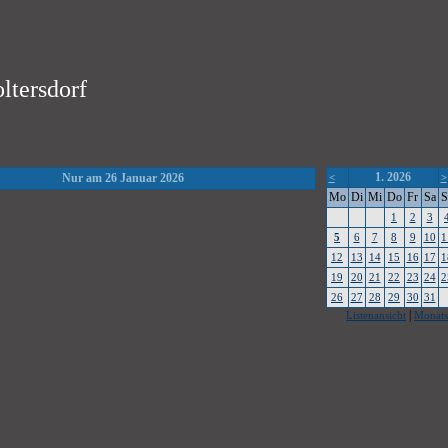
ltersdorf
1. 2026
Nur am 26 Januar 2026
<
>
Mo
Di
Mi
Do
Fr
Sa
S
1
2
3
5
6
7
8
9
10
1
12
13
14
15
16
17
1
19
20
21
22
23
24
2
26
27
28
29
30
31
|
Listenansicht
Monats