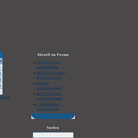
Aktuell im Forum
o
»
Sieg für Doppel...
4
von Harald Nöske
»
RK-O-A (Vorrunde)
1
von Thomas Krüger
8
»
Turniere
5
von Thomas Krüger
»
DW II Serie 200...
ansicht
von Torsten Rehbein
»
4.Woltersdorfer...
von Frank Hoppe
Suchen