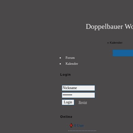
Doppelbauer Wo
»
Kalender
Forum
Kalender
Login
Regist
Online
0 User