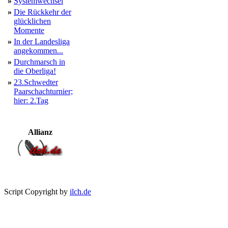
»
Systemwechsel
»
Die Rückkehr der
glücklichen
Momente
»
In der Landesliga
angekommen...
»
Durchmarsch in
die Oberliga!
»
23.Schwedter
Paarschachturnier;
hier: 2.Tag
Allianz
Script Copyright by
ilch.de