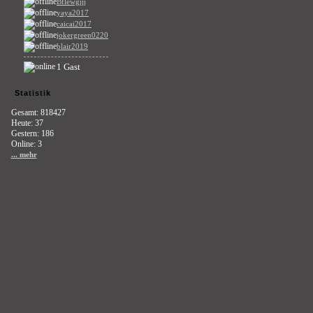
Bflewgjjj
yaya2017
caicai2017
jokergreen0220
blair2019
1 Gast
Statistik
Gesamt: 818427
Heute: 37
Gestern: 186
Online: 3
... mehr