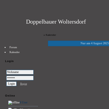
Doppelbauer Woltersdorf
»
Kalender
Nur am 4 August 2025
Forum
Kalender
Login
Regist
Online
0 User