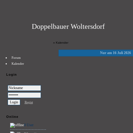
Doppelbauer Woltersdorf
»
Kalender
Nur am 16 Juli 2026
Forum
Kalender
Login
Regist
Online
0 User