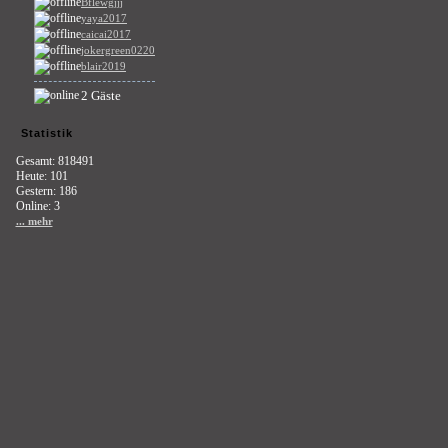
Bflewgjjj
yaya2017
caicai2017
jokergreen0220
blair2019
2 Gäste
Statistik
Gesamt: 818491
Heute: 101
Gestern: 186
Online: 3
... mehr