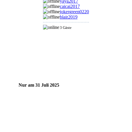
yaya2017
caicai2017
jokergreen0220
blair2019
3 Gäste
Nur am 31 Juli 2025