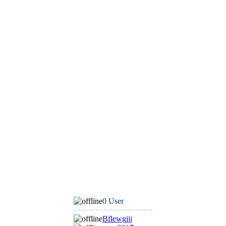
0 User
Bflewgjjj