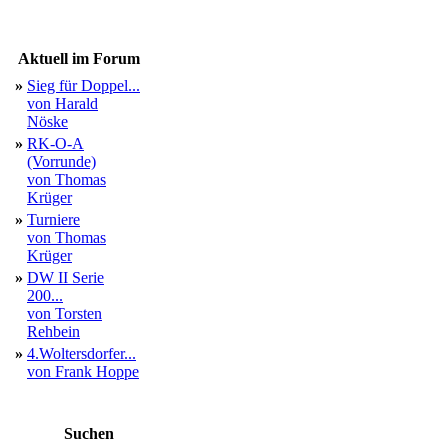
Aktuell im Forum
»
Sieg für Doppel...
von Harald
Nöske
»
RK-O-A
(Vorrunde)
von Thomas
Krüger
»
Turniere
von Thomas
Krüger
»
DW II Serie
200...
von Torsten
Rehbein
»
4.Woltersdorfer...
von Frank Hoppe
Suchen